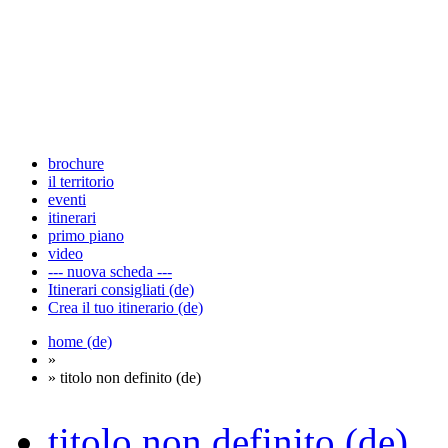
brochure
il territorio
eventi
itinerari
primo piano
video
--- nuova scheda ---
Itinerari consigliati (de)
Crea il tuo itinerario (de)
home (de)
»
» titolo non definito (de)
titolo non definito (de)