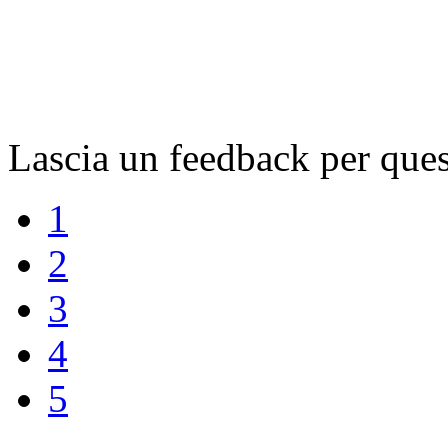
Lascia un feedback per ques
1
2
3
4
5