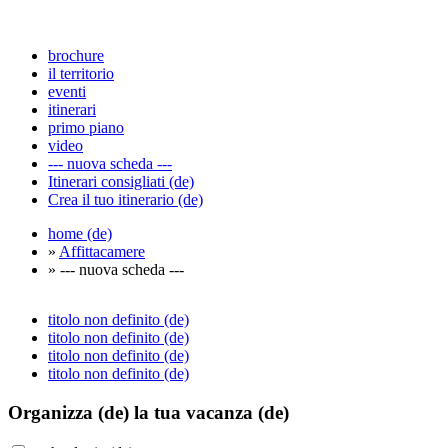
brochure
il territorio
eventi
itinerari
primo piano
video
--- nuova scheda ---
Itinerari consigliati (de)
Crea il tuo itinerario (de)
home (de)
»
Affittacamere
» --- nuova scheda ---
titolo non definito (de)
titolo non definito (de)
titolo non definito (de)
titolo non definito (de)
Organizza (de)
la tua vacanza (de)