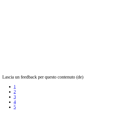
Lascia un feedback per questo contenuto (de)
1
2
3
4
5