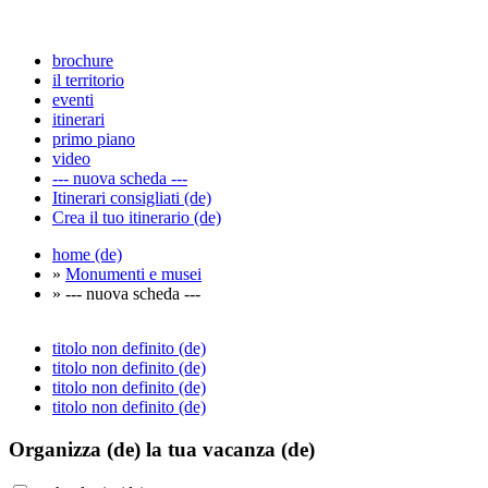
brochure
il territorio
eventi
itinerari
primo piano
video
--- nuova scheda ---
Itinerari consigliati (de)
Crea il tuo itinerario (de)
home (de)
»
Monumenti e musei
» --- nuova scheda ---
titolo non definito (de)
titolo non definito (de)
titolo non definito (de)
titolo non definito (de)
Organizza (de)
la tua vacanza (de)