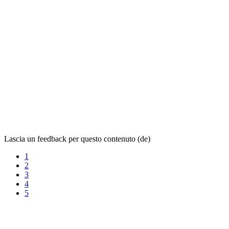
Lascia un feedback per questo contenuto (de)
1
2
3
4
5