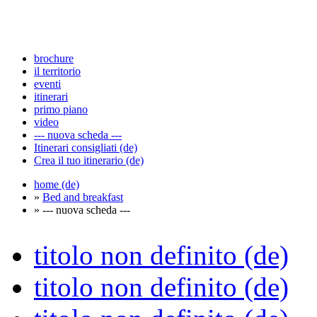
brochure
il territorio
eventi
itinerari
primo piano
video
--- nuova scheda ---
Itinerari consigliati (de)
Crea il tuo itinerario (de)
home (de)
»
Bed and breakfast
» --- nuova scheda ---
titolo non definito (de)
titolo non definito (de)