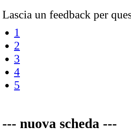
Lascia un feedback per ques
1
2
3
4
5
--- nuova scheda ---