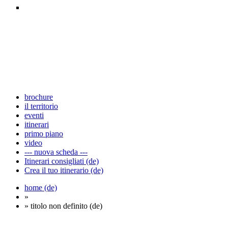
brochure
il territorio
eventi
itinerari
primo piano
video
--- nuova scheda ---
Itinerari consigliati (de)
Crea il tuo itinerario (de)
home (de)
»
» titolo non definito (de)