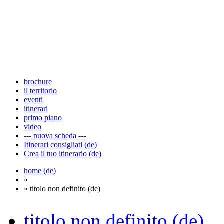
brochure
il territorio
eventi
itinerari
primo piano
video
--- nuova scheda ---
Itinerari consigliati (de)
Crea il tuo itinerario (de)
home (de)
»
» titolo non definito (de)
titolo non definito (de)