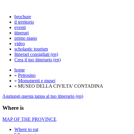
brochure
il territorio
eventi
itinerari
primo piano
video
scholastic tourism
Itinerari consigliati (en)
Crea il tuo itinerario (en)
home
»
Petrosino
»
Monumenti e musei
» MUSEO DELLA CIVILTA' CONTADINA
Aggiungi questa tappa al tuo itinerario (en)
Where is
MAP OF THE PROVINCE
Where to eat