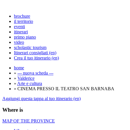
brochure
il territorio
eventi
itinerari
primo piano
video
scholastic tourism
Itinerari consigliati (en)
Crea il tuo itinerario (en)
home
»
--- nuova scheda ---
»
Valderice
»
Arte e cultura
» CINEMA PRESSO IL TEATRO SAN BARNABA
Aggiungi questa tappa al tuo itinerario (en)
Where is
MAP OF THE PROVINCE