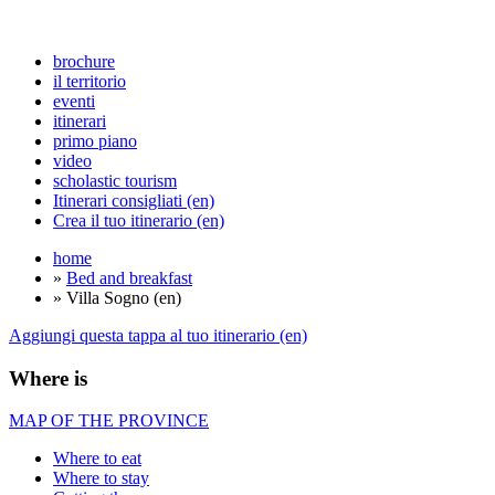
brochure
il territorio
eventi
itinerari
primo piano
video
scholastic tourism
Itinerari consigliati (en)
Crea il tuo itinerario (en)
home
»
Bed and breakfast
» Villa Sogno (en)
Aggiungi questa tappa al tuo itinerario (en)
Where is
MAP OF THE PROVINCE
Where to eat
Where to stay