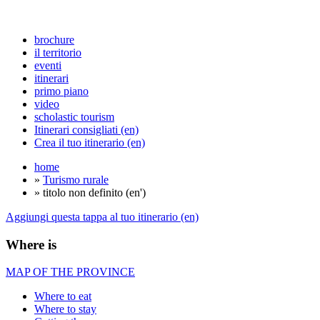
brochure
il territorio
eventi
itinerari
primo piano
video
scholastic tourism
Itinerari consigliati (en)
Crea il tuo itinerario (en)
home
»
Turismo rurale
» titolo non definito (en')
Aggiungi questa tappa al tuo itinerario (en)
Where is
MAP OF THE PROVINCE
Where to eat
Where to stay