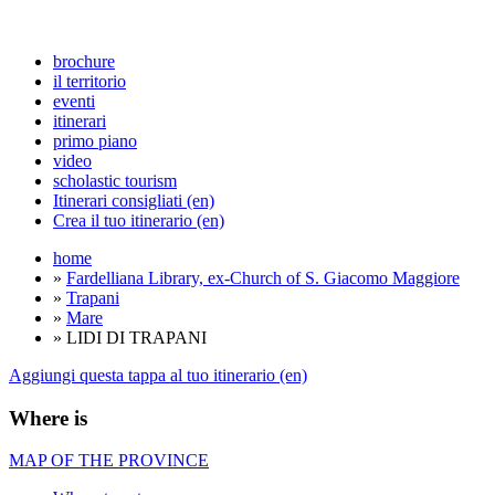
brochure
il territorio
eventi
itinerari
primo piano
video
scholastic tourism
Itinerari consigliati (en)
Crea il tuo itinerario (en)
home
»
Fardelliana Library, ex-Church of S. Giacomo Maggiore
»
Trapani
»
Mare
» LIDI DI TRAPANI
Aggiungi questa tappa al tuo itinerario (en)
Where is
MAP OF THE PROVINCE