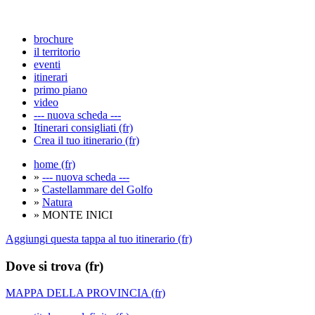
brochure
il territorio
eventi
itinerari
primo piano
video
--- nuova scheda ---
Itinerari consigliati (fr)
Crea il tuo itinerario (fr)
home (fr)
»
--- nuova scheda ---
»
Castellammare del Golfo
»
Natura
» MONTE INICI
Aggiungi questa tappa al tuo itinerario (fr)
Dove si trova (fr)
MAPPA DELLA PROVINCIA (fr)