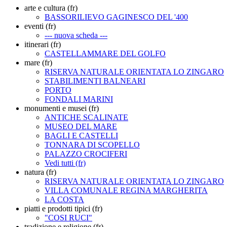
arte e cultura (fr)
BASSORILIEVO GAGINESCO DEL '400
eventi (fr)
--- nuova scheda ---
itinerari (fr)
CASTELLAMMARE DEL GOLFO
mare (fr)
RISERVA NATURALE ORIENTATA LO ZINGARO
STABILIMENTI BALNEARI
PORTO
FONDALI MARINI
monumenti e musei (fr)
ANTICHE SCALINATE
MUSEO DEL MARE
BAGLI E CASTELLI
TONNARA DI SCOPELLO
PALAZZO CROCIFERI
Vedi tutti (fr)
natura (fr)
RISERVA NATURALE ORIENTATA LO ZINGARO
VILLA COMUNALE REGINA MARGHERITA
LA COSTA
piatti e prodotti tipici (fr)
"COSI RUCI"
tradizione e religione (fr)