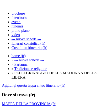
brochure
il territorio
eventi
itinerari
primo piano
video
--- nuova scheda ---
Itinerari consigliati (fr)
Crea il tuo itinerario (fr)
home (fr)
»
--- nuova scheda ---
»
Partanna
»
Tradizione e religione
» PELLEGRINAGGIO DELLA MADONNA DELLA
LIBERA
Aggiungi questa tappa al tuo itinerario (fr)
Dove si trova (fr)
MAPPA DELLA PROVINCIA (fr)