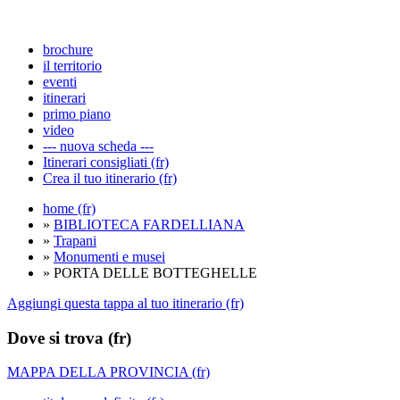
brochure
il territorio
eventi
itinerari
primo piano
video
--- nuova scheda ---
Itinerari consigliati (fr)
Crea il tuo itinerario (fr)
home (fr)
»
BIBLIOTECA FARDELLIANA
»
Trapani
»
Monumenti e musei
» PORTA DELLE BOTTEGHELLE
Aggiungi questa tappa al tuo itinerario (fr)
Dove si trova (fr)
MAPPA DELLA PROVINCIA (fr)