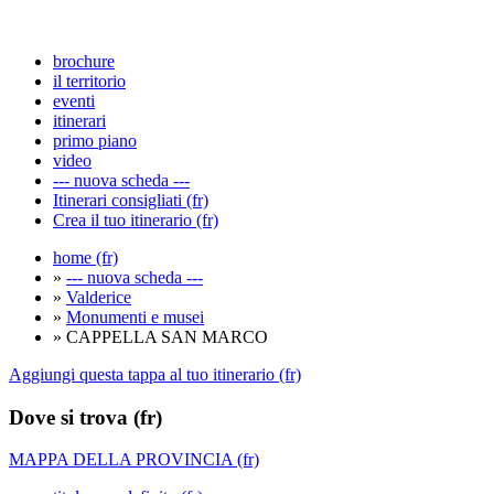
brochure
il territorio
eventi
itinerari
primo piano
video
--- nuova scheda ---
Itinerari consigliati (fr)
Crea il tuo itinerario (fr)
home (fr)
»
--- nuova scheda ---
»
Valderice
»
Monumenti e musei
» CAPPELLA SAN MARCO
Aggiungi questa tappa al tuo itinerario (fr)
Dove si trova (fr)
MAPPA DELLA PROVINCIA (fr)