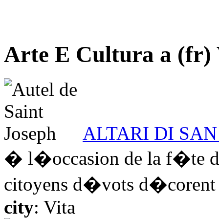
Arte E Cultura a (fr) 
ALTARI DI SAN
� l�occasion de la f�te de 
citoyens d�vots d�corent d
city
: Vita