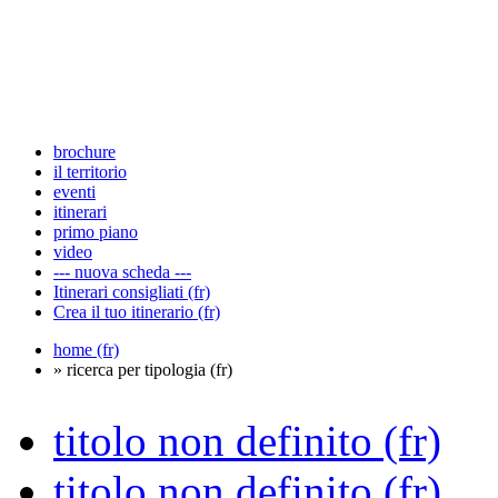
brochure
il territorio
eventi
itinerari
primo piano
video
--- nuova scheda ---
Itinerari consigliati (fr)
Crea il tuo itinerario (fr)
home (fr)
» ricerca per tipologia (fr)
titolo non definito (fr)
titolo non definito (fr)