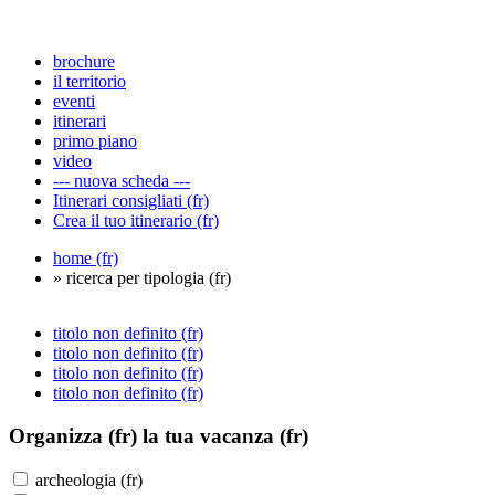
brochure
il territorio
eventi
itinerari
primo piano
video
--- nuova scheda ---
Itinerari consigliati (fr)
Crea il tuo itinerario (fr)
home (fr)
» ricerca per tipologia (fr)
titolo non definito (fr)
titolo non definito (fr)
titolo non definito (fr)
titolo non definito (fr)
Organizza (fr)
la tua vacanza (fr)
archeologia (fr)