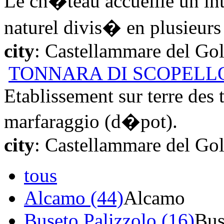
Le ch�teau accueille un int
naturel divis� en plusieurs 
city
: Castellammare del Go
TONNARA DI SCOPELL
Etablissement sur terre des 
marfaraggio (d�pot).
city
: Castellammare del Go
tous
Alcamo (44)
Alcamo
Buseto Palizzolo (16)
Bus