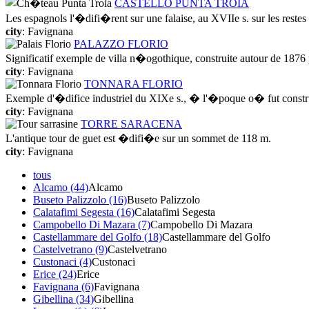
CASTELLO PUNTA TROIA
Les espagnols l'�difi�rent sur une falaise, au XVIIe s. sur les restes d
city
: Favignana
PALAZZO FLORIO
Significatif exemple de villa n�ogothique, construite autour de 18
city
: Favignana
TONNARA FLORIO
Exemple d'�difice industriel du XIXe s., � l'�poque o� fut construit
city
: Favignana
TORRE SARACENA
L'antique tour de guet est �difi�e sur un sommet de 118 m.
city
: Favignana
tous
Alcamo (44)
Alcamo
Buseto Palizzolo (16)
Buseto Palizzolo
Calatafimi Segesta (16)
Calatafimi Segesta
Campobello Di Mazara (7)
Campobello Di Mazara
Castellammare del Golfo (18)
Castellammare del Golfo
Castelvetrano (9)
Castelvetrano
Custonaci (4)
Custonaci
Erice (24)
Erice
Favignana (6)
Favignana
Gibellina (34)
Gibellina