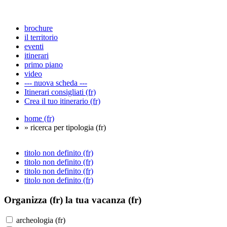
brochure
il territorio
eventi
itinerari
primo piano
video
--- nuova scheda ---
Itinerari consigliati (fr)
Crea il tuo itinerario (fr)
home (fr)
» ricerca per tipologia (fr)
titolo non definito (fr)
titolo non definito (fr)
titolo non definito (fr)
titolo non definito (fr)
Organizza (fr)
la tua vacanza (fr)
archeologia (fr)