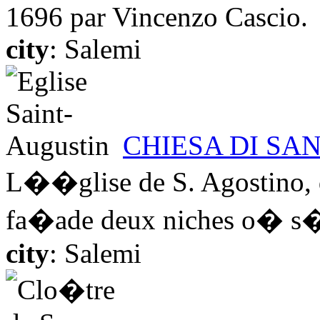
1696 par Vincenzo Cascio.
city
: Salemi
CHIESA DI SA
L��glise de S. Agostino, d
fa�ade deux niches o� s�i
city
: Salemi