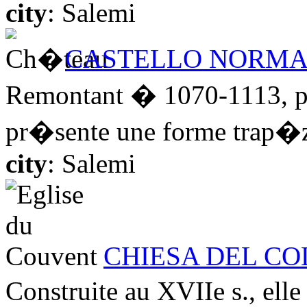
city
: Salemi
CASTELLO NORM
Remontant � 1070-1113, pl
pr�sente une forme trap�zo
city
: Salemi
CHIESA DEL CO
Construite au XVIIe s., ell