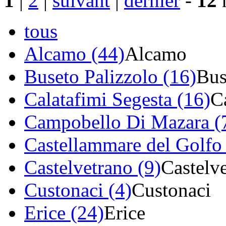
1
|
2
|
suivant
|
dernier
-
12
r
tous
Alcamo (44)
Alcamo
Buseto Palizzolo (16)
Bus
Calatafimi Segesta (16)
C
Campobello Di Mazara (
Castellammare del Golfo
Castelvetrano (9)
Castelv
Custonaci (4)
Custonaci
Erice (24)
Erice