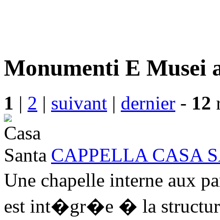
Monumenti E Musei a 
1
|
2
|
suivant
|
dernier
-
12
r
CAPPELLA CASA 
Une chapelle interne aux p
est int�gr�e � la structur