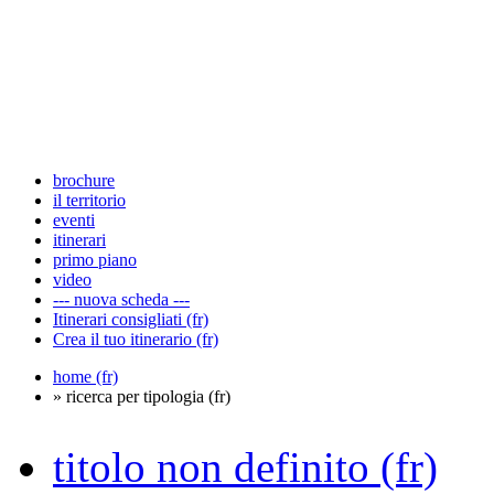
brochure
il territorio
eventi
itinerari
primo piano
video
--- nuova scheda ---
Itinerari consigliati (fr)
Crea il tuo itinerario (fr)
home (fr)
» ricerca per tipologia (fr)
titolo non definito (fr)