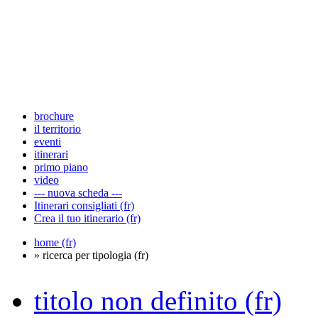
brochure
il territorio
eventi
itinerari
primo piano
video
--- nuova scheda ---
Itinerari consigliati (fr)
Crea il tuo itinerario (fr)
home (fr)
» ricerca per tipologia (fr)
titolo non definito (fr)