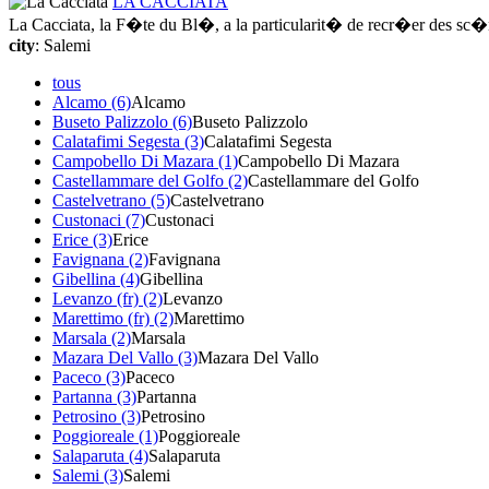
LA CACCIATA
La Cacciata, la F�te du Bl�, a la particularit� de recr�er des sc�ne
city
: Salemi
tous
Alcamo (6)
Alcamo
Buseto Palizzolo (6)
Buseto Palizzolo
Calatafimi Segesta (3)
Calatafimi Segesta
Campobello Di Mazara (1)
Campobello Di Mazara
Castellammare del Golfo (2)
Castellammare del Golfo
Castelvetrano (5)
Castelvetrano
Custonaci (7)
Custonaci
Erice (3)
Erice
Favignana (2)
Favignana
Gibellina (4)
Gibellina
Levanzo (fr) (2)
Levanzo
Marettimo (fr) (2)
Marettimo
Marsala (2)
Marsala
Mazara Del Vallo (3)
Mazara Del Vallo
Paceco (3)
Paceco
Partanna (3)
Partanna
Petrosino (3)
Petrosino
Poggioreale (1)
Poggioreale
Salaparuta (4)
Salaparuta
Salemi (3)
Salemi