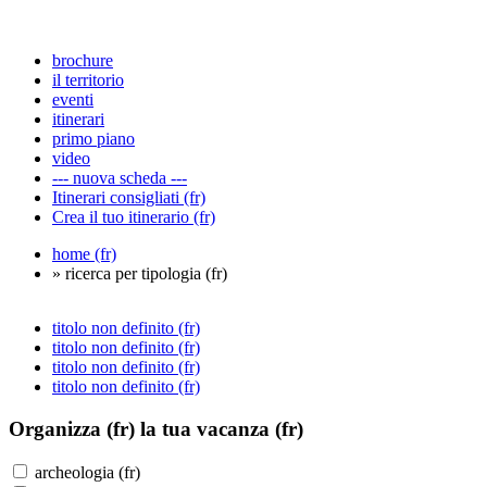
brochure
il territorio
eventi
itinerari
primo piano
video
--- nuova scheda ---
Itinerari consigliati (fr)
Crea il tuo itinerario (fr)
home (fr)
» ricerca per tipologia (fr)
titolo non definito (fr)
titolo non definito (fr)
titolo non definito (fr)
titolo non definito (fr)
Organizza (fr)
la tua vacanza (fr)
archeologia (fr)