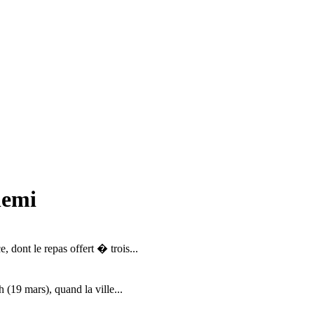
lemi
ont le repas offert � trois...
 (19 mars), quand la ville...