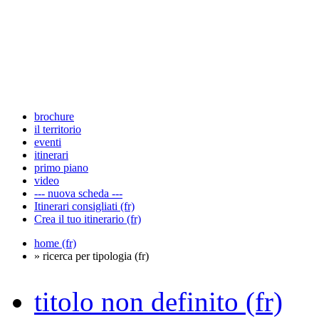
brochure
il territorio
eventi
itinerari
primo piano
video
--- nuova scheda ---
Itinerari consigliati (fr)
Crea il tuo itinerario (fr)
home (fr)
» ricerca per tipologia (fr)
titolo non definito (fr)