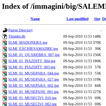
Index of /immagini/big/SALEM
Name
Last modified
Size
De
Parent Directory
-
Thumbs.db
09-Sep-2010 11:53
148K
SLMI_MADONERA.jpg
09-Sep-2010 11:53
370K
SLMI_EXCHIESAMADRE.jpg
09-Sep-2010 11:53
39K
SLMI_01_QUAREBRA_007.jpg
09-Sep-2010 11:53
256K
SLMI_01_PIAZDITT_004.jpg
09-Sep-2010 11:53
180K
SLMI_01_PIAZDITT_003.jpg
09-Sep-2010 11:53
57K
SLMI_01_MUSEPARA_044.jpg
09-Sep-2010 11:53
53K
SLMI_01_MUSEPARA_027.jpg
09-Sep-2010 11:53
119K
SLMI_01_MUSEPARA_002.jpg
09-Sep-2010 11:53
84K
SLMI_01_MUSEPANE_001.jpg
09-Sep-2010 11:53
227K
SLMI_01_MUSECIVI_010.jpg
09-Sep-2010 11:53
69K
SLMI_01_MUSECIVI_002.jpg
09-Sep-2010 11:53
69K