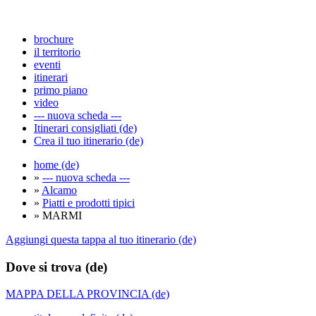
brochure
il territorio
eventi
itinerari
primo piano
video
--- nuova scheda ---
Itinerari consigliati (de)
Crea il tuo itinerario (de)
home (de)
»
--- nuova scheda ---
»
Alcamo
»
Piatti e prodotti tipici
» MARMI
Aggiungi questa tappa al tuo itinerario (de)
Dove si trova (de)
MAPPA DELLA PROVINCIA (de)