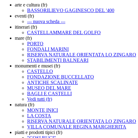
arte e cultura (fr)
BASSORILIEVO GAGINESCO DEL '400
eventi (fr)
--- nuova scheda ---
itinerari (fr)
CASTELLAMMARE DEL GOLFO
mare (fr)
PORTO
FONDALI MARINI
RISERVA NATURALE ORIENTATA LO ZINGARO
STABILIMENTI BALNEARI
monumenti e musei (fr)
CASTELLO
FONDAZIONE BUCCELLATO
ANTICHE SCALINATE
MUSEO DEL MARE
BAGLI E CASTELLI
Vedi tutti (fr)
natura (fr)
MONTE INICI
LA COSTA
RISERVA NATURALE ORIENTATA LO ZINGARO
VILLA COMUNALE REGINA MARGHERITA
piatti e prodotti tipici (fr)
"COSI RUCI"