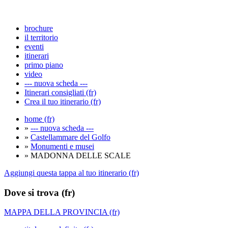
brochure
il territorio
eventi
itinerari
primo piano
video
--- nuova scheda ---
Itinerari consigliati (fr)
Crea il tuo itinerario (fr)
home (fr)
»
--- nuova scheda ---
»
Castellammare del Golfo
»
Monumenti e musei
» MADONNA DELLE SCALE
Aggiungi questa tappa al tuo itinerario (fr)
Dove si trova (fr)
MAPPA DELLA PROVINCIA (fr)