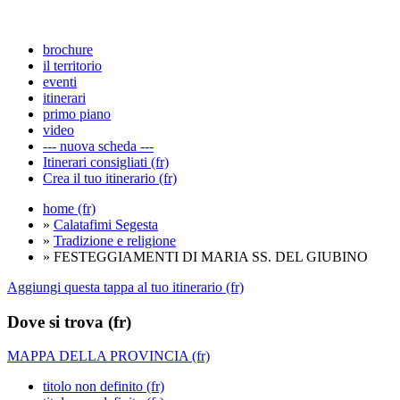
brochure
il territorio
eventi
itinerari
primo piano
video
--- nuova scheda ---
Itinerari consigliati (fr)
Crea il tuo itinerario (fr)
home (fr)
»
Calatafimi Segesta
»
Tradizione e religione
» FESTEGGIAMENTI DI MARIA SS. DEL GIUBINO
Aggiungi questa tappa al tuo itinerario (fr)
Dove si trova (fr)
MAPPA DELLA PROVINCIA (fr)
titolo non definito (fr)