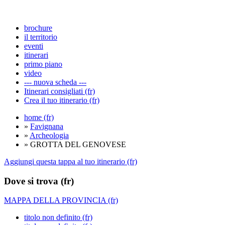
brochure
il territorio
eventi
itinerari
primo piano
video
--- nuova scheda ---
Itinerari consigliati (fr)
Crea il tuo itinerario (fr)
home (fr)
»
Favignana
»
Archeologia
» GROTTA DEL GENOVESE
Aggiungi questa tappa al tuo itinerario (fr)
Dove si trova (fr)
MAPPA DELLA PROVINCIA (fr)
titolo non definito (fr)