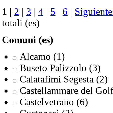
1
|
2
|
3
|
4
|
5
|
6
|
Siguiente
totali (es)
Comuni (es)
Alcamo (1)
Buseto Palizzolo (3)
Calatafimi Segesta (2)
Castellammare del Golf
Castelvetrano (6)