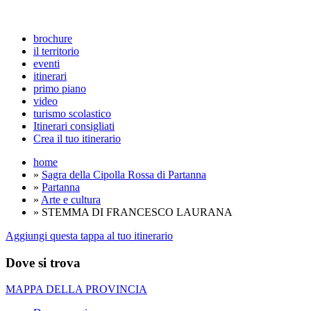
brochure
il territorio
eventi
itinerari
primo piano
video
turismo scolastico
Itinerari consigliati
Crea il tuo itinerario
home
»
Sagra della Cipolla Rossa di Partanna
»
Partanna
»
Arte e cultura
» STEMMA DI FRANCESCO LAURANA
Aggiungi questa tappa al tuo itinerario
Dove si trova
MAPPA DELLA PROVINCIA