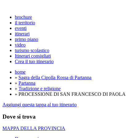
brochure
il territorio
eventi
itinerari
primo piano
video
turismo scolastico
Itinerari consigliati
Crea il tuo itinerario
home
»
Sagra della Cipolla Rossa di Partanna
»
Partanna
»
Tradizione e religione
» PROCESSIONE DI SAN FRANCESCO DI PAOLA
Aggiungi questa tappa al tuo itinerario
Dove si trova
MAPPA DELLA PROVINCIA