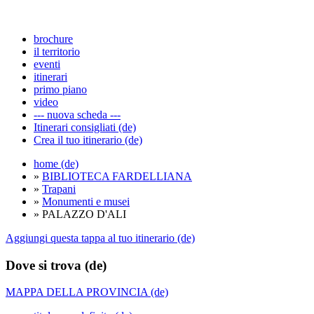
brochure
il territorio
eventi
itinerari
primo piano
video
--- nuova scheda ---
Itinerari consigliati (de)
Crea il tuo itinerario (de)
home (de)
»
BIBLIOTECA FARDELLIANA
»
Trapani
»
Monumenti e musei
» PALAZZO D'ALI
Aggiungi questa tappa al tuo itinerario (de)
Dove si trova (de)
MAPPA DELLA PROVINCIA (de)