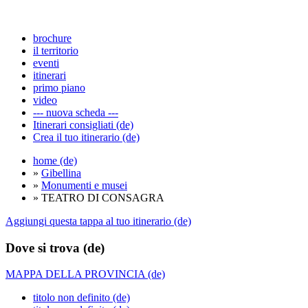
brochure
il territorio
eventi
itinerari
primo piano
video
--- nuova scheda ---
Itinerari consigliati (de)
Crea il tuo itinerario (de)
home (de)
»
Gibellina
»
Monumenti e musei
» TEATRO DI CONSAGRA
Aggiungi questa tappa al tuo itinerario (de)
Dove si trova (de)
MAPPA DELLA PROVINCIA (de)
titolo non definito (de)