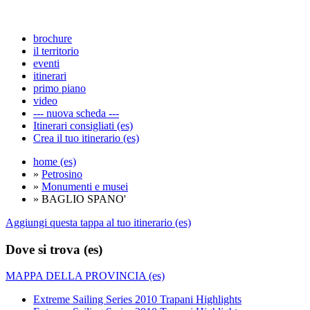
brochure
il territorio
eventi
itinerari
primo piano
video
--- nuova scheda ---
Itinerari consigliati (es)
Crea il tuo itinerario (es)
home (es)
»
Petrosino
»
Monumenti e musei
» BAGLIO SPANO'
Aggiungi questa tappa al tuo itinerario (es)
Dove si trova (es)
MAPPA DELLA PROVINCIA (es)
Extreme Sailing Series 2010 Trapani Highlights