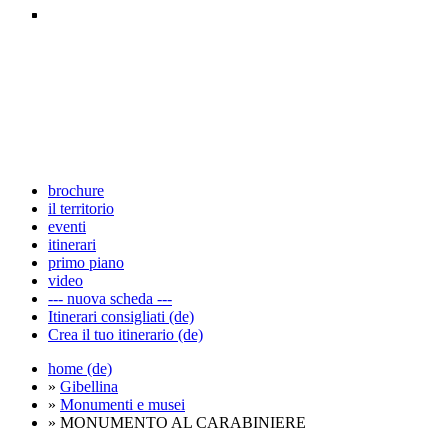
brochure
il territorio
eventi
itinerari
primo piano
video
--- nuova scheda ---
Itinerari consigliati (de)
Crea il tuo itinerario (de)
home (de)
»
Gibellina
»
Monumenti e musei
» MONUMENTO AL CARABINIERE