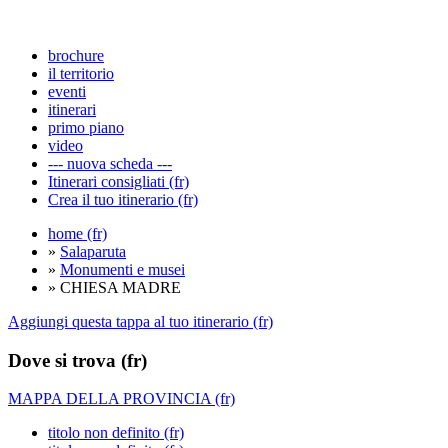
brochure
il territorio
eventi
itinerari
primo piano
video
--- nuova scheda ---
Itinerari consigliati (fr)
Crea il tuo itinerario (fr)
home (fr)
»
Salaparuta
»
Monumenti e musei
» CHIESA MADRE
Aggiungi questa tappa al tuo itinerario (fr)
Dove si trova (fr)
MAPPA DELLA PROVINCIA (fr)
titolo non definito (fr)