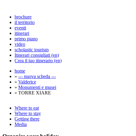
brochure
il territorio
eventi
itinerari
primo piano
video
scholastic tourism
Itinerari consigliati (en)
Crea il tuo itinerario (en)
home
»
--- nuova scheda ---
»
Valderice
»
Monumenti e musei
» TORRE XIARE
Where to eat
Where to stay
Getting there
Media