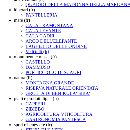
QUADRO DELLA MADONNA DELLA MARGAN
itinerari (fr)
PANTELLERIA
mare (fr)
CALA TRAMONTANA
CALA LEVANTE
CALA GADIR
ARCO DELL'ELEFANTE
LAGHETTO DELLE ONDINE
Vedi tutti (fr)
monumenti e musei (fr)
CASTELLO
DAMMUSO
PORTICCIOLO DI SCAURI
natura (fr)
MONTAGNA GRANDE
RISERVA NATURALE ORIENTATA
GROTTA DI BENIKULA'-SIBA'
piatti e prodotti tipici (fr)
CAPPERI
ZIBIBBO
AGRICOLTURA-VITICOLTURA
GASTRONOMIA PANTESCA
sport e benessere (fr)
STUFA DI KAZEN