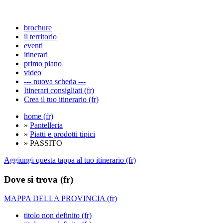
brochure
il territorio
eventi
itinerari
primo piano
video
--- nuova scheda ---
Itinerari consigliati (fr)
Crea il tuo itinerario (fr)
home (fr)
»
Pantelleria
»
Piatti e prodotti tipici
» PASSITO
Aggiungi questa tappa al tuo itinerario (fr)
Dove si trova (fr)
MAPPA DELLA PROVINCIA (fr)
titolo non definito (fr)