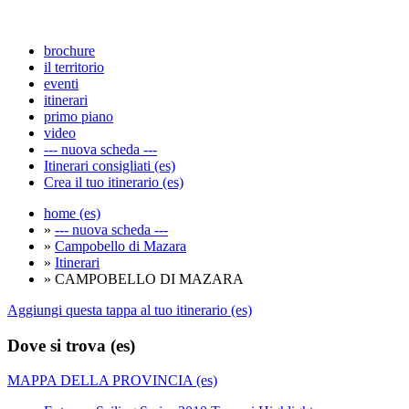
brochure
il territorio
eventi
itinerari
primo piano
video
--- nuova scheda ---
Itinerari consigliati (es)
Crea il tuo itinerario (es)
home (es)
»
--- nuova scheda ---
»
Campobello di Mazara
»
Itinerari
» CAMPOBELLO DI MAZARA
Aggiungi questa tappa al tuo itinerario (es)
Dove si trova (es)
MAPPA DELLA PROVINCIA (es)