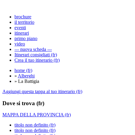
brochure
il territorio
eventi
itinerari
primo piano
video
--- nuova scheda ---
Itinerari consigliati (fr)
Crea il tuo itinerario (fr)
home (fr)
»
Alberghi
» La Battigia
Aggiungi questa tappa al tuo itinerario (fr)
Dove si trova (fr)
MAPPA DELLA PROVINCIA (fr)
titolo non definito (fr)
titolo non definito (fr)