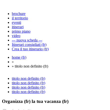
brochure
il territorio
eventi
itinerari
primo piano
video
--- nuova scheda ---
Itinerari consigliati (fr)
Crea il tuo itinerario (fr)
home (fr)
»
» titolo non definito (fr)
titolo non definito (fr)
titolo non definito (fr)
titolo non definito (fr)
titolo non definito (fr)
Organizza (fr)
la tua vacanza (fr)