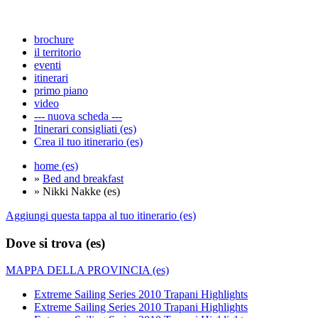
brochure
il territorio
eventi
itinerari
primo piano
video
--- nuova scheda ---
Itinerari consigliati (es)
Crea il tuo itinerario (es)
home (es)
»
Bed and breakfast
» Nikki Nakke (es)
Aggiungi questa tappa al tuo itinerario (es)
Dove si trova (es)
MAPPA DELLA PROVINCIA (es)
Extreme Sailing Series 2010 Trapani Highlights
Extreme Sailing Series 2010 Trapani Highlights