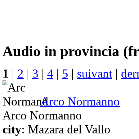
Audio in provincia (fr
1
|
2
|
3
|
4
|
5
|
suivant
|
der
Arco Normanno
Arco Normanno
city
: Mazara del Vallo