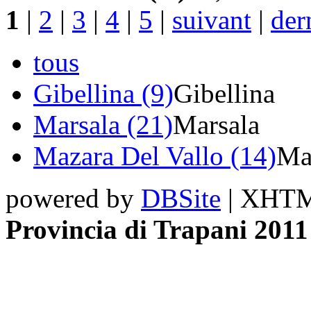
1
|
2
|
3
|
4
|
5
|
suivant
|
der
tous
Gibellina (9)
Gibellina
Marsala (21)
Marsala
Mazara Del Vallo (14)
Ma
powered by
DBSite
| XHTML
Provincia di Trapani 2011