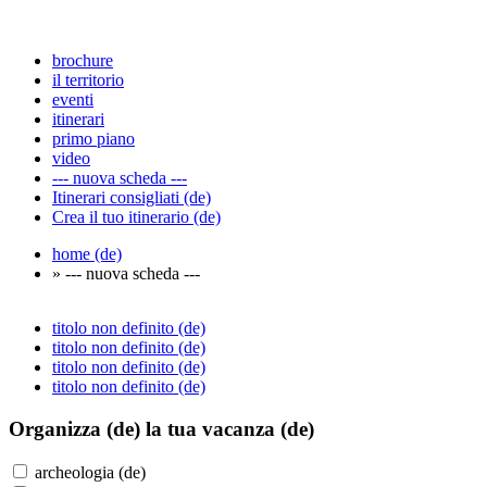
brochure
il territorio
eventi
itinerari
primo piano
video
--- nuova scheda ---
Itinerari consigliati (de)
Crea il tuo itinerario (de)
home (de)
» --- nuova scheda ---
titolo non definito (de)
titolo non definito (de)
titolo non definito (de)
titolo non definito (de)
Organizza (de)
la tua vacanza (de)
archeologia (de)