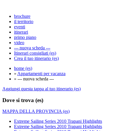
brochure
il territorio
eventi
itinerari
primo piano
video
--- nuova scheda ---
Itinerari consigliati (es)
Crea il tuo itinerario (es)
home (es)
»
Appartamenti per vacanza
» --- nuova scheda ---
Aggiungi questa tappa al tuo itinerario (es)
Dove si trova (es)
MAPPA DELLA PROVINCIA (es)
Extreme Sailing Series 2010 Trapani Highlights
Extreme Sailing Series 2010 Trapani Highlights