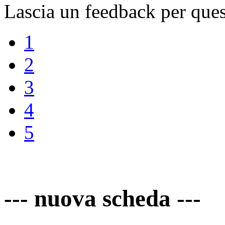
Lascia un feedback per ques
1
2
3
4
5
--- nuova scheda ---