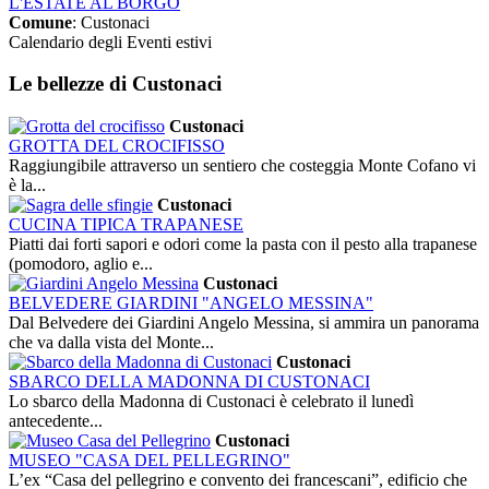
L'ESTATE AL BORGO
Comune
: Custonaci
Calendario degli Eventi estivi
Le bellezze
di Custonaci
Custonaci
GROTTA DEL CROCIFISSO
Raggiungibile attraverso un sentiero che costeggia Monte Cofano vi
è la...
Custonaci
CUCINA TIPICA TRAPANESE
Piatti dai forti sapori e odori come la pasta con il pesto alla trapanese
(pomodoro, aglio e...
Custonaci
BELVEDERE GIARDINI "ANGELO MESSINA"
Dal Belvedere dei Giardini Angelo Messina, si ammira un panorama
che va dalla vista del Monte...
Custonaci
SBARCO DELLA MADONNA DI CUSTONACI
Lo sbarco della Madonna di Custonaci è celebrato il lunedì
antecedente...
Custonaci
MUSEO "CASA DEL PELLEGRINO"
L’ex “Casa del pellegrino e convento dei francescani”, edificio che