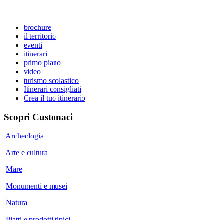
brochure
il territorio
eventi
itinerari
primo piano
video
turismo scolastico
Itinerari consigliati
Crea il tuo itinerario
Scopri
Custonaci
Archeologia
Arte e cultura
Mare
Monumenti e musei
Natura
Piatti e prodotti tipici