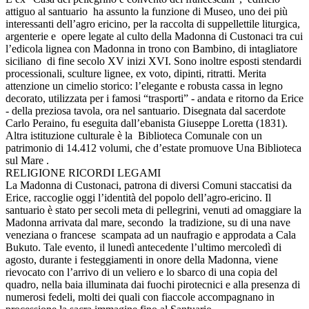
attiguo al santuario ha assunto la funzione di Museo, uno dei più
interessanti dell’agro ericino, per la raccolta di suppellettile liturgica,
argenterie e opere legate al culto della Madonna di Custonaci tra cui
l’edicola lignea con Madonna in trono con Bambino, di intagliatore
siciliano di fine secolo XV inizi XVI. Sono inoltre esposti stendardi
processionali, sculture lignee, ex voto, dipinti, ritratti. Merita
attenzione un cimelio storico: l’elegante e robusta cassa in legno
decorato, utilizzata per i famosi “trasporti” - andata e ritorno da Erice
- della preziosa tavola, ora nel santuario. Disegnata dal sacerdote
Carlo Peraino, fu eseguita dall’ebanista Giuseppe Loretta (1831).
Altra istituzione culturale è la Biblioteca Comunale con un
patrimonio di 14.412 volumi, che d’estate promuove Una Biblioteca
sul Mare .
RELIGIONE RICORDI LEGAMI
La Madonna di Custonaci, patrona di diversi Comuni staccatisi da
Erice, raccoglie oggi l’identità del popolo dell’agro-ericino. Il
santuario è stato per secoli meta di pellegrini, venuti ad omaggiare la
Madonna arrivata dal mare, secondo la tradizione, su di una nave
veneziana o francese scampata ad un naufragio e approdata a Cala
Bukuto. Tale evento, il lunedì antecedente l’ultimo mercoledì di
agosto, durante i festeggiamenti in onore della Madonna, viene
rievocato con l’arrivo di un veliero e lo sbarco di una copia del
quadro, nella baia illuminata dai fuochi pirotecnici e alla presenza di
numerosi fedeli, molti dei quali con fiaccole accompagnano in