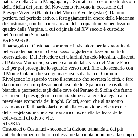
naturale della Grotta Mangiapane, a Scurati, usi, costumi e tradizioni
della Sicilia dei primi del Novecento rivivono in occasione del
Presepe Vivente (Natale) e del Museo Vivente (estate). Da non
perdere, nel periodo estivo, i festeggiamenti in onore della Madonna
di Custonaci, con lo sbarco a mare della copia di un veneratissimo
quadro della Vergine, il cui originale del XV secolo è custodito
nell’omonimo Santuario.
PAESAGGIO
Il paesaggio di Custonaci sorprende il visitatore per la straordinaria
bellezza dei panorami che si possono godere in base ai punti di
osservazione. Dal Belvedere dei Giardini Angelo Messina, adiacenti
al Palazzo Municipio, si viene catturati dalla vista del Monte Erice a
sud per poi proseguire lo sguardo verso nord, fino allo scenario con
il Monte Cofano che si erge maestoso sulla baia di Cornino.
Rivolgendo lo sguardo verso il santuario che sovrasta la città, a fare
da cornice è il complesso montuoso dello Sparacio che risalta dei
bianchi e geometrici tagli delle cave del Perlato di Sicilia che fanno
assumere al paesaggio una connotazione caratteristica legata alla
prevalente economia dei luoghi. Colori, scorci che al tramonto
assumono effetti particolari dovuti alla colorazione delle rocce e
della vegetazione che a valle si arricchisce della bellezza delle
coltivazioni di olivo e vite.
STORIA
Custonaci o Custunaci - secondo la dizione tramandata dai più
antichi documenti e tuttora riflessa nella parlata popolare - da sempre