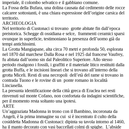
imperiale, il colombo selvatico e il gabbiano comune.
La Fossa della Bufara, una dolina causata dal cedimento delle rocce
calcaree sottostanti, è una chiara espressione dell’origine carsica del
territorio.
ARCHEOLOGIA
Nel territorio di Custonaci si trovano grotte abitate fin dall’epoca
preistorica. Schegge di ossidiana e selce, frammenti ceramici sparsi
ovunque in superficie, testimoniano la presenza dell’uomo già da
tempi antichissimi.
La Grotta Mangiapane, alta circa 70 metri e profonda 50, esplorata
nel 1870 dal marchese Dalla Rosa e nel 1925 dal francese Vaufrey,
fu abitata dall’uomo sin dal Paleolitico Superiore. Allo stesso
periodo risalgono i fossili, i graffiti e il materiale litico restituiti dalla
grotta Buffa, e le incisioni lineari che si trovano all’interno della
grotta Miceli. Resti di una necropoli dell’età del rame si trovano in
contrada Tuono e le rovine di un ponte romano in località
Linciasella.
La presunta identificazione della città greca di Eraclea nei resti
rinvenuti sul monte Cofano, non confortata da indagini scientifiche,
per il momento resta soltanto una ipotesi.
ARTE
Un’aggraziata Madonna in trono con il Bambino, incoronata da
Angeli, è la prima immagine su cui si è incentrato il culto della
cosiddetta Madonna di Custonaci: dipinta su tavola intorno al 1460,
ha il manto decorato con vasi baccellati colmi di spighe. L’abside