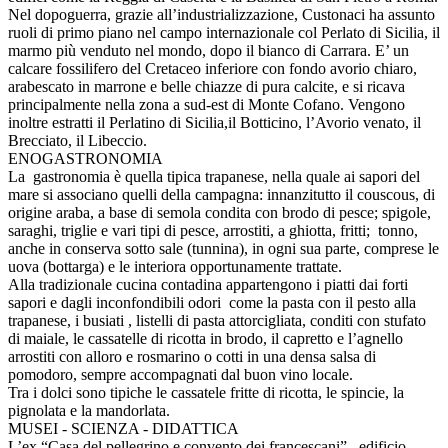
Nel dopoguerra, grazie all’industrializzazione, Custonaci ha assunto
ruoli di primo piano nel campo internazionale col Perlato di Sicilia, il
marmo più venduto nel mondo, dopo il bianco di Carrara. E’ un
calcare fossilifero del Cretaceo inferiore con fondo avorio chiaro,
arabescato in marrone e belle chiazze di pura calcite, e si ricava
principalmente nella zona a sud-est di Monte Cofano. Vengono
inoltre estratti il Perlatino di Sicilia,il Botticino, l’Avorio venato, il
Brecciato, il Libeccio.
ENOGASTRONOMIA
La gastronomia è quella tipica trapanese, nella quale ai sapori del
mare si associano quelli della campagna: innanzitutto il couscous, di
origine araba, a base di semola condita con brodo di pesce; spigole,
saraghi, triglie e vari tipi di pesce, arrostiti, a ghiotta, fritti; tonno,
anche in conserva sotto sale (tunnina), in ogni sua parte, comprese le
uova (bottarga) e le interiora opportunamente trattate.
Alla tradizionale cucina contadina appartengono i piatti dai forti
sapori e dagli inconfondibili odori come la pasta con il pesto alla
trapanese, i busiati , listelli di pasta attorcigliata, conditi con stufato
di maiale, le cassatelle di ricotta in brodo, il capretto e l’agnello
arrostiti con alloro e rosmarino o cotti in una densa salsa di
pomodoro, sempre accompagnati dal buon vino locale.
Tra i dolci sono tipiche le cassatele fritte di ricotta, le spincie, la
pignolata e la mandorlata.
MUSEI - SCIENZA - DIDATTICA
L’ex “Casa del pellegrino e convento dei francescani”, edificio