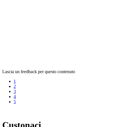
Lascia un feedback per questo contenuto
1
2
3
4
5
Custonaci