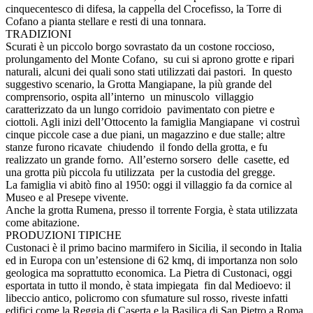
cinquecentesco di difesa, la cappella del Crocefisso, la Torre di
Cofano a pianta stellare e resti di una tonnara.
TRADIZIONI
Scurati è un piccolo borgo sovrastato da un costone roccioso,
prolungamento del Monte Cofano, su cui si aprono grotte e ripari
naturali, alcuni dei quali sono stati utilizzati dai pastori. In questo
suggestivo scenario, la Grotta Mangiapane, la più grande del
comprensorio, ospita all’interno un minuscolo villaggio
caratterizzato da un lungo corridoio pavimentato con pietre e
ciottoli. Agli inizi dell’Ottocento la famiglia Mangiapane vi costruì
cinque piccole case a due piani, un magazzino e due stalle; altre
stanze furono ricavate chiudendo il fondo della grotta, e fu
realizzato un grande forno. All’esterno sorsero delle casette, ed
una grotta più piccola fu utilizzata per la custodia del gregge.
La famiglia vi abitò fino al 1950: oggi il villaggio fa da cornice al
Museo e al Presepe vivente.
Anche la grotta Rumena, presso il torrente Forgia, è stata utilizzata
come abitazione.
PRODUZIONI TIPICHE
Custonaci è il primo bacino marmifero in Sicilia, il secondo in Italia
ed in Europa con un’estensione di 62 kmq, di importanza non solo
geologica ma soprattutto economica. La Pietra di Custonaci, oggi
esportata in tutto il mondo, è stata impiegata fin dal Medioevo: il
libeccio antico, policromo con sfumature sul rosso, riveste infatti
edifici come la Reggia di Caserta e la Basilica di San Pietro a Roma.