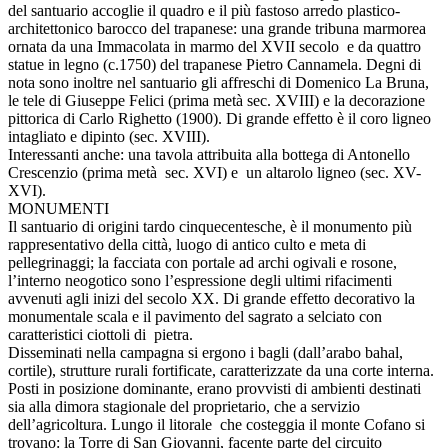
del santuario accoglie il quadro e il più fastoso arredo plastico-
architettonico barocco del trapanese: una grande tribuna marmorea
ornata da una Immacolata in marmo del XVII secolo e da quattro
statue in legno (c.1750) del trapanese Pietro Cannamela. Degni di
nota sono inoltre nel santuario gli affreschi di Domenico La Bruna,
le tele di Giuseppe Felici (prima metà sec. XVIII) e la decorazione
pittorica di Carlo Righetto (1900). Di grande effetto è il coro ligneo
intagliato e dipinto (sec. XVIII).
Interessanti anche: una tavola attribuita alla bottega di Antonello
Crescenzio (prima metà sec. XVI) e un altarolo ligneo (sec. XV-
XVI).
MONUMENTI
Il santuario di origini tardo cinquecentesche, è il monumento più
rappresentativo della città, luogo di antico culto e meta di
pellegrinaggi; la facciata con portale ad archi ogivali e rosone,
l’interno neogotico sono l’espressione degli ultimi rifacimenti
avvenuti agli inizi del secolo XX. Di grande effetto decorativo la
monumentale scala e il pavimento del sagrato a selciato con
caratteristici ciottoli di pietra.
Disseminati nella campagna si ergono i bagli (dall’arabo bahal,
cortile), strutture rurali fortificate, caratterizzate da una corte interna.
Posti in posizione dominante, erano provvisti di ambienti destinati
sia alla dimora stagionale del proprietario, che a servizio
dell’agricoltura. Lungo il litorale che costeggia il monte Cofano si
trovano: la Torre di San Giovanni, facente parte del circuito