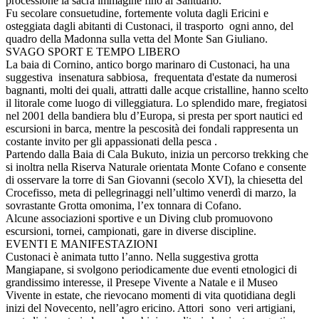
processione la sacra immagine fino al Santuario.
Fu secolare consuetudine, fortemente voluta dagli Ericini e
osteggiata dagli abitanti di Custonaci, il trasporto ogni anno, del
quadro della Madonna sulla vetta del Monte San Giuliano.
SVAGO SPORT E TEMPO LIBERO
La baia di Cornino, antico borgo marinaro di Custonaci, ha una
suggestiva insenatura sabbiosa, frequentata d'estate da numerosi
bagnanti, molti dei quali, attratti dalle acque cristalline, hanno scelto
il litorale come luogo di villeggiatura. Lo splendido mare, fregiatosi
nel 2001 della bandiera blu d’Europa, si presta per sport nautici ed
escursioni in barca, mentre la pescosità dei fondali rappresenta un
costante invito per gli appassionati della pesca .
Partendo dalla Baia di Cala Bukuto, inizia un percorso trekking che
si inoltra nella Riserva Naturale orientata Monte Cofano e consente
di osservare la torre di San Giovanni (secolo XVI), la chiesetta del
Crocefisso, meta di pellegrinaggi nell’ultimo venerdì di marzo, la
sovrastante Grotta omonima, l’ex tonnara di Cofano.
Alcune associazioni sportive e un Diving club promuovono
escursioni, tornei, campionati, gare in diverse discipline.
EVENTI E MANIFESTAZIONI
Custonaci è animata tutto l’anno. Nella suggestiva grotta
Mangiapane, si svolgono periodicamente due eventi etnologici di
grandissimo interesse, il Presepe Vivente a Natale e il Museo
Vivente in estate, che rievocano momenti di vita quotidiana degli
inizi del Novecento, nell’agro ericino. Attori sono veri artigiani,