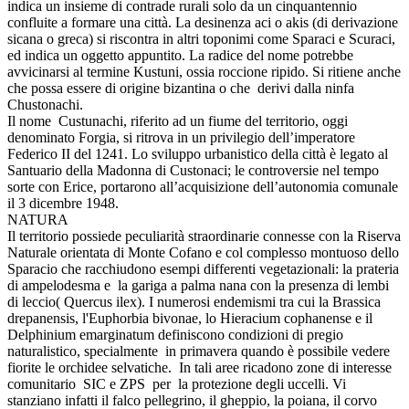
indica un insieme di contrade rurali solo da un cinquantennio
confluite a formare una città. La desinenza aci o akis (di derivazione
sicana o greca) si riscontra in altri toponimi come Sparaci e Scuraci,
ed indica un oggetto appuntito. La radice del nome potrebbe
avvicinarsi al termine Kustuni, ossia roccione ripido. Si ritiene anche
che possa essere di origine bizantina o che derivi dalla ninfa
Chustonachi.
Il nome Custunachi, riferito ad un fiume del territorio, oggi
denominato Forgia, si ritrova in un privilegio dell’imperatore
Federico II del 1241. Lo sviluppo urbanistico della città è legato al
Santuario della Madonna di Custonaci; le controversie nel tempo
sorte con Erice, portarono all’acquisizione dell’autonomia comunale
il 3 dicembre 1948.
NATURA
Il territorio possiede peculiarità straordinarie connesse con la Riserva
Naturale orientata di Monte Cofano e col complesso montuoso dello
Sparacio che racchiudono esempi differenti vegetazionali: la prateria
di ampelodesma e la gariga a palma nana con la presenza di lembi
di leccio( Quercus ilex). I numerosi endemismi tra cui la Brassica
drepanensis, l'Euphorbia bivonae, lo Hieracium cophanense e il
Delphinium emarginatum definiscono condizioni di pregio
naturalistico, specialmente in primavera quando è possibile vedere
fiorite le orchidee selvatiche. In tali aree ricadono zone di interesse
comunitario SIC e ZPS per la protezione degli uccelli. Vi
stanziano infatti il falco pellegrino, il gheppio, la poiana, il corvo