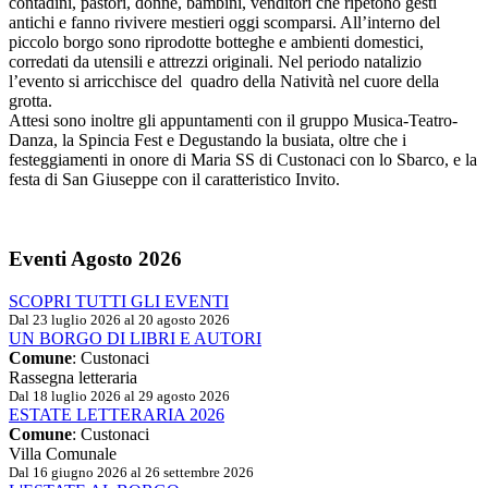
contadini, pastori, donne, bambini, venditori che ripetono gesti
antichi e fanno rivivere mestieri oggi scomparsi. All’interno del
piccolo borgo sono riprodotte botteghe e ambienti domestici,
corredati da utensili e attrezzi originali. Nel periodo natalizio
l’evento si arricchisce del quadro della Natività nel cuore della
grotta.
Attesi sono inoltre gli appuntamenti con il gruppo Musica-Teatro-
Danza, la Spincia Fest e Degustando la busiata, oltre che i
festeggiamenti in onore di Maria SS di Custonaci con lo Sbarco, e la
festa di San Giuseppe con il caratteristico Invito.
Eventi
Agosto 2026
SCOPRI TUTTI GLI EVENTI
Dal 23 luglio 2026 al 20 agosto 2026
UN BORGO DI LIBRI E AUTORI
Comune
: Custonaci
Rassegna letteraria
Dal 18 luglio 2026 al 29 agosto 2026
ESTATE LETTERARIA 2026
Comune
: Custonaci
Villa Comunale
Dal 16 giugno 2026 al 26 settembre 2026