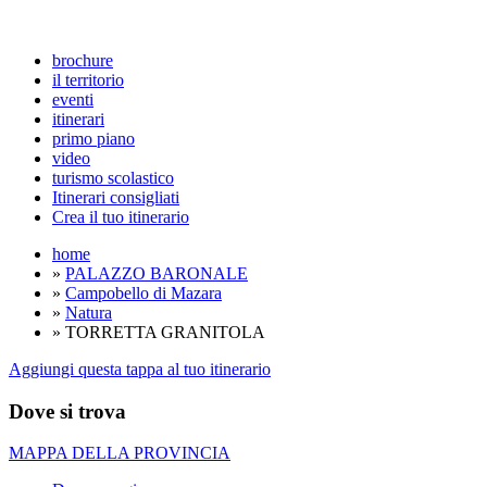
brochure
il territorio
eventi
itinerari
primo piano
video
turismo scolastico
Itinerari consigliati
Crea il tuo itinerario
home
»
PALAZZO BARONALE
»
Campobello di Mazara
»
Natura
» TORRETTA GRANITOLA
Aggiungi questa tappa al tuo itinerario
Dove si trova
MAPPA DELLA PROVINCIA