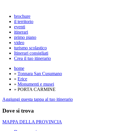
brochure
il territorio
eventi
itinerari
primo piano
video
turismo scolastico
Itinerari consigliati
Crea il tuo itinerario
home
»
Tonnara San Cusumano
»
Erice
»
Monumenti e musei
» PORTA CARMINE
Aggiungi questa tappa al tuo itinerario
Dove si trova
MAPPA DELLA PROVINCIA